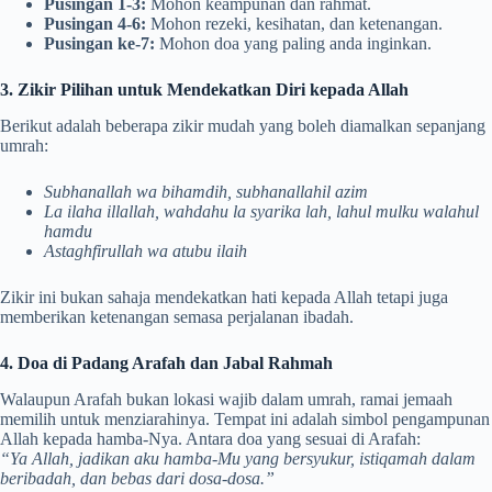
Pusingan 1-3:
Mohon keampunan dan rahmat.
Pusingan 4-6:
Mohon rezeki, kesihatan, dan ketenangan.
Pusingan ke-7:
Mohon doa yang paling anda inginkan.
3. Zikir Pilihan untuk Mendekatkan Diri kepada Allah
Berikut adalah beberapa zikir mudah yang boleh diamalkan sepanjang
umrah:
Subhanallah wa bihamdih, subhanallahil azim
La ilaha illallah, wahdahu la syarika lah, lahul mulku walahul
hamdu
Astaghfirullah wa atubu ilaih
Zikir ini bukan sahaja mendekatkan hati kepada Allah tetapi juga
memberikan ketenangan semasa perjalanan ibadah.
4. Doa di Padang Arafah dan Jabal Rahmah
Walaupun Arafah bukan lokasi wajib dalam umrah, ramai jemaah
memilih untuk menziarahinya. Tempat ini adalah simbol pengampunan
Allah kepada hamba-Nya. Antara doa yang sesuai di Arafah:
“Ya Allah, jadikan aku hamba-Mu yang bersyukur, istiqamah dalam
beribadah, dan bebas dari dosa-dosa.”